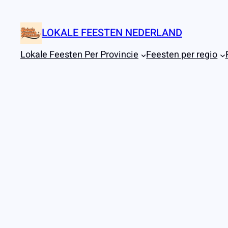
Ga
naar
LOKALE FEESTEN NEDERLAND
de
inhoud
Lokale Feesten Per Provincie
Feesten per regio