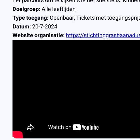
het parcours om te kijken wie het snelste is. Kind
Doelgroep:
Alle leeftijden
Type toegang:
Openbaar, Tickets met toegangsprij
Datum:
20-7-2024
Website organisatie:
https://stichtinggrasbaanadua