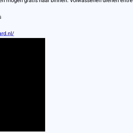
eren mogen gratis naar binnen. Volwassenen dienen entre
s
rd.nl/