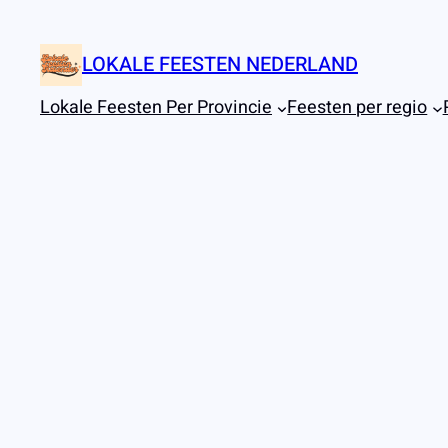
Ga
naar
LOKALE FEESTEN NEDERLAND
de
inhoud
Lokale Feesten Per Provincie
Feesten per regio