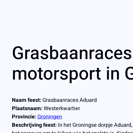
Grasbaanraces 
motorsport in 
Naam feest:
Grasbaanraces Aduard
Plaatsnaam:
Westerkwartier
Provincie:
Groningen
Beschrijving feest:
In het Groningse dorpje Aduard,