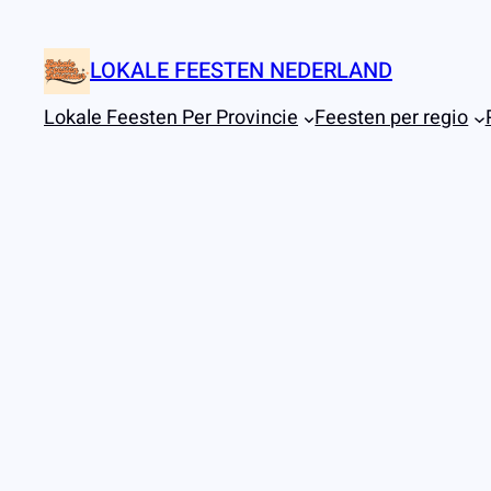
Ga
naar
LOKALE FEESTEN NEDERLAND
de
inhoud
Lokale Feesten Per Provincie
Feesten per regio