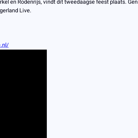
kel en Rodenrijs, vindt dit tweedaagse feest plaats. Ge
gerland Live.
.nl/