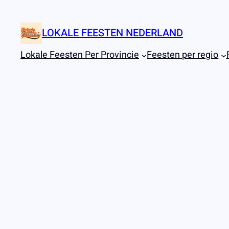
Ga
naar
LOKALE FEESTEN NEDERLAND
de
inhoud
Lokale Feesten Per Provincie
Feesten per regio