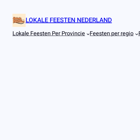
Ga
naar
LOKALE FEESTEN NEDERLAND
de
inhoud
Lokale Feesten Per Provincie
Feesten per regio