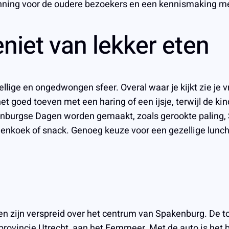
nning voor de oudere bezoekers en een kennismaking met
eniet van lekker eten
ge en ongedwongen sfeer. Overal waar je kijkt zie je vr
 het goed toeven met een haring of een ijsje, terwijl de 
kenburgse Dagen worden gemaakt, zoals gerookte paling
nenkoek of snack. Genoeg keuze voor een gezellige lunch
n zijn verspreid over het centrum van Spakenburg. De to
rovincie Utrecht, aan het Eemmeer. Met de auto is het b