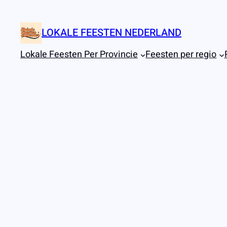
Ga
naar
LOKALE FEESTEN NEDERLAND
de
inhoud
Lokale Feesten Per Provincie
Feesten per regio