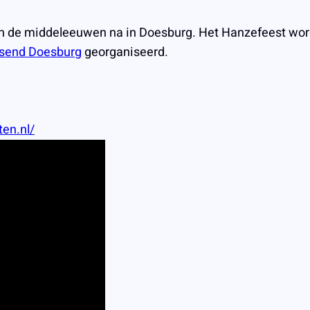
 de middeleeuwen na in Doesburg. Het Hanzefeest word
ssend Doesburg
georganiseerd.
en.nl/