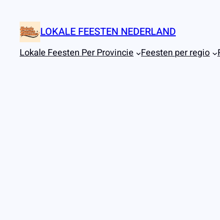
Ga
naar
LOKALE FEESTEN NEDERLAND
de
inhoud
Lokale Feesten Per Provincie
Feesten per regio