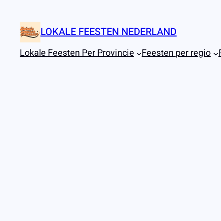
Ga
naar
LOKALE FEESTEN NEDERLAND
de
inhoud
Lokale Feesten Per Provincie
Feesten per regio