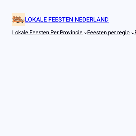
Ga
naar
LOKALE FEESTEN NEDERLAND
de
inhoud
Lokale Feesten Per Provincie
Feesten per regio