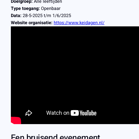
Doelgroep:
Alle leeftijden
Type toegang:
Openbaar
Data:
28-5-2025 t/m 1/6/2025
Website organisatie:
https://www.keidagen.nl/
Een bruisend evenement