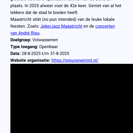
plaats. In 2025 alweer voor de 42e keer. Geniet van al het
lekkers dat de stad te bieden heeft.
Maastricht stikt (no pun intended) van de leuke lokale
feesten. Zoals:
JekerJazz Maastricht
en de
concerten
van André Rieu
.
Doelgroep:
Volwassenen
Type toegang:
Openbaar
Data:
28-8-2025 t/m 31-8-2025
Website organisatie:
https://preuvenemint.nl/