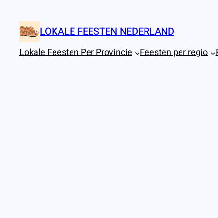
Ga
naar
LOKALE FEESTEN NEDERLAND
de
inhoud
Lokale Feesten Per Provincie
Feesten per regio