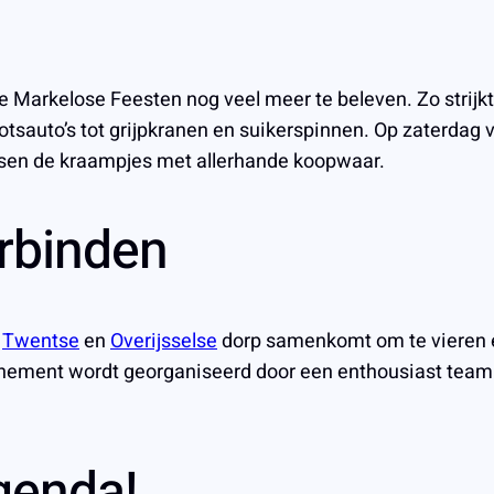
de Markelose Feesten nog veel meer te beleven. Zo strijk
botsauto’s tot grijpkranen en suikerspinnen. Op zaterdag 
ssen de kraampjes met allerhande koopwaar.
rbinden
t
Twentse
en
Overijsselse
dorp samenkomt om te vieren e
enement wordt georganiseerd door een enthousiast team va
agenda!