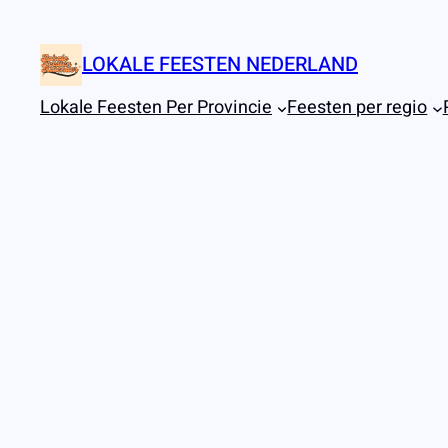
Ga
naar
LOKALE FEESTEN NEDERLAND
de
inhoud
Lokale Feesten Per Provincie
Feesten per regio