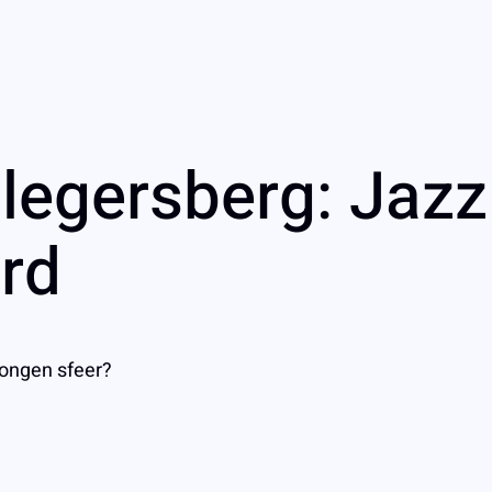
llegersberg: Jazz
rd
wongen sfeer?