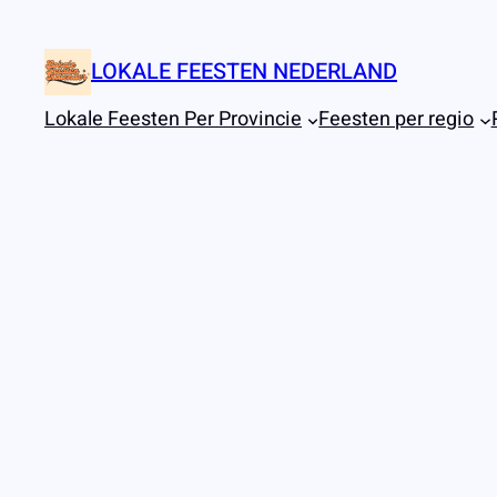
Ga
naar
LOKALE FEESTEN NEDERLAND
de
inhoud
Lokale Feesten Per Provincie
Feesten per regio