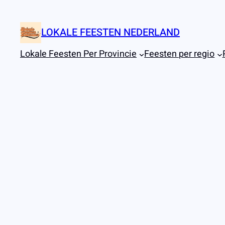
Ga
naar
LOKALE FEESTEN NEDERLAND
de
inhoud
Lokale Feesten Per Provincie
Feesten per regio