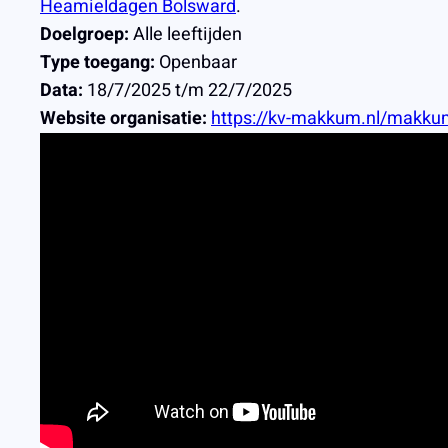
Heamieldagen Bolsward
.
Doelgroep:
Alle leeftijden
Type toegang:
Openbaar
Data:
18/7/2025 t/m 22/7/2025
Website organisatie:
https://kv-makkum.nl/makku