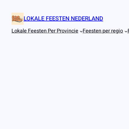
Ga
naar
LOKALE FEESTEN NEDERLAND
de
inhoud
Lokale Feesten Per Provincie
Feesten per regio