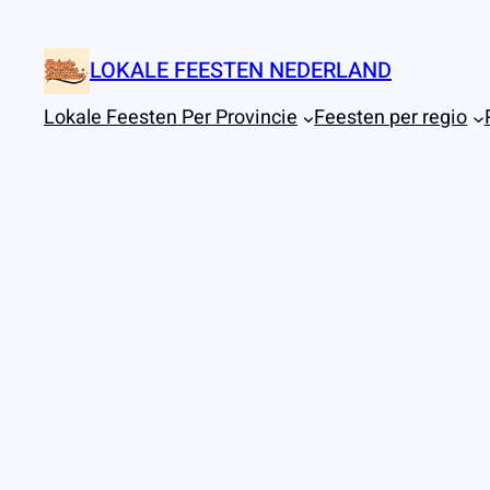
Ga
naar
LOKALE FEESTEN NEDERLAND
de
inhoud
Lokale Feesten Per Provincie
Feesten per regio